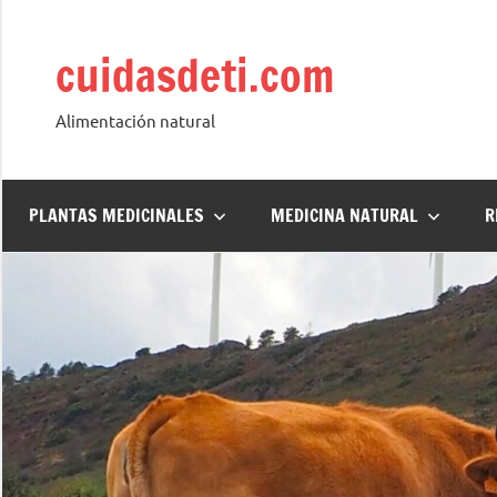
Saltar
al
cuidasdeti.com
contenido
Alimentación natural
PLANTAS MEDICINALES
MEDICINA NATURAL
R