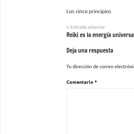
Los cinco principios
Navegación
Entrada anterior
Reiki es la energía universa
de
entradas
Deja una respuesta
Tu dirección de correo electróni
Comentario
*