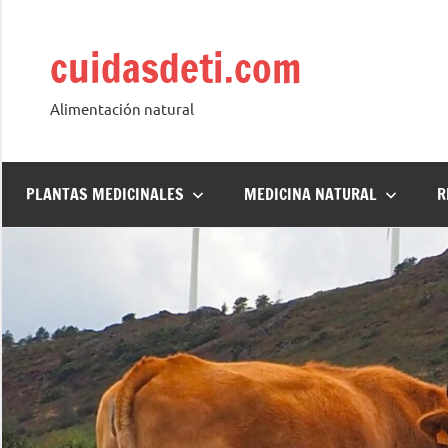
Saltar
al
cuidasdeti.com
contenido
Alimentación natural
PLANTAS MEDICINALES
MEDICINA NATURAL
R