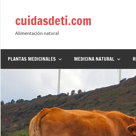
Saltar
al
cuidasdeti.com
contenido
Alimentación natural
PLANTAS MEDICINALES
MEDICINA NATURAL
R