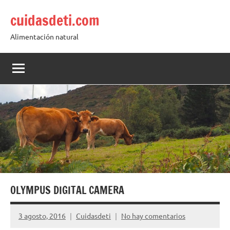
Saltar
cuidasdeti.com
al
contenido
Alimentación natural
OLYMPUS DIGITAL CAMERA
3 agosto, 2016
Cuidasdeti
No hay comentarios