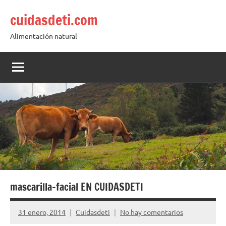
Saltar
cuidasdeti.com
al
contenido
Alimentación natural
mascarilla-facial EN CUIDASDETI
31 enero, 2014
Cuidasdeti
No hay comentarios