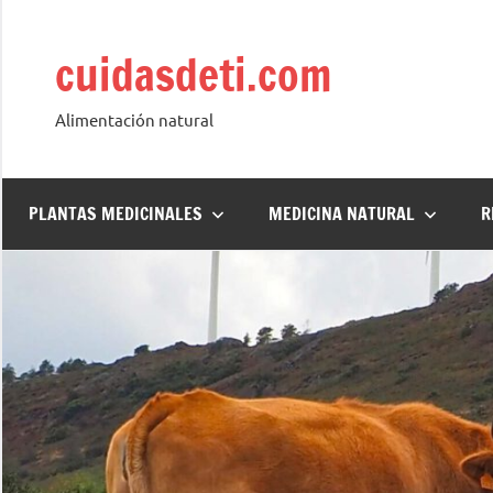
Saltar
al
cuidasdeti.com
contenido
Alimentación natural
PLANTAS MEDICINALES
MEDICINA NATURAL
R