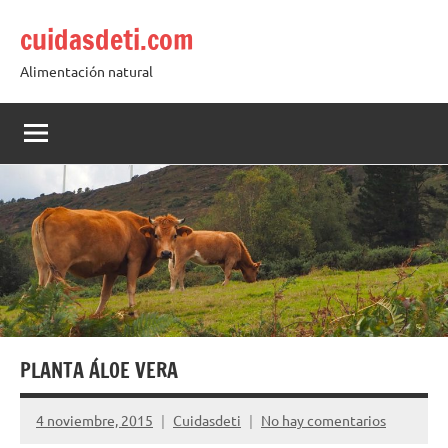
Saltar
cuidasdeti.com
al
contenido
Alimentación natural
PLANTA ÁLOE VERA
4 noviembre, 2015
Cuidasdeti
No hay comentarios