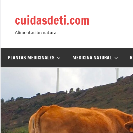
Saltar
al
cuidasdeti.com
contenido
Alimentación natural
PLANTAS MEDICINALES
MEDICINA NATURAL
R