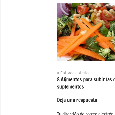
Navegación
Entrada anterior
8 Alimentos para subir las 
de
suplementos
entradas
Deja una respuesta
Tu dirección de correo electróni