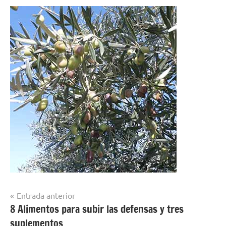
Navegación
Entrada anterior
8 Alimentos para subir las defensas y tres
de
suplementos