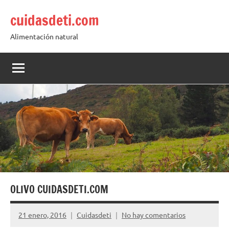
Saltar
cuidasdeti.com
al
contenido
Alimentación natural
OLIVO CUIDASDETI.COM
21 enero, 2016
Cuidasdeti
No hay comentarios