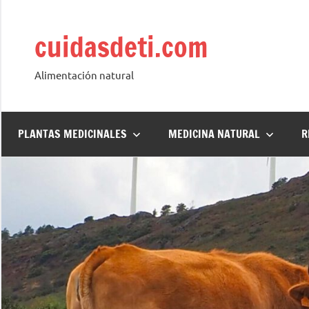
Saltar
al
cuidasdeti.com
contenido
Alimentación natural
PLANTAS MEDICINALES
MEDICINA NATURAL
R