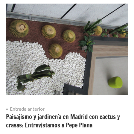
Navegación
Entrada anterior
Paisajismo y jardinería en Madrid con cactus y
de
crasas: Entrevistamos a Pepe Plana
entradas