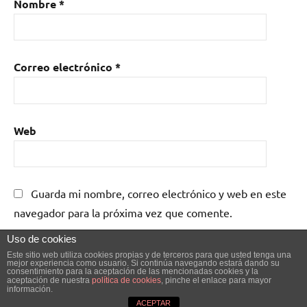
Nombre
*
Correo electrónico
*
Web
Guarda mi nombre, correo electrónico y web en este
navegador para la próxima vez que comente.
Uso de cookies
Este sitio web utiliza cookies propias y de terceros para que usted tenga una
mejor experiencia como usuario. Si continúa navegando estará dando su
consentimiento para la aceptación de las mencionadas cookies y la
aceptación de nuestra
política de cookies
, pinche el enlace para mayor
información.
Tema de WordPress: Dynamico de ThemeZee.
ACEPTAR