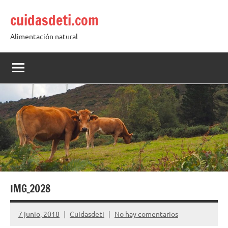
Saltar
cuidasdeti.com
al
contenido
Alimentación natural
IMG_2028
7 junio, 2018
Cuidasdeti
No hay comentarios