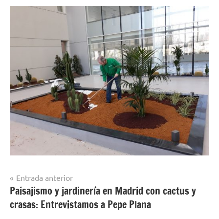
Navegación
Entrada anterior
Paisajismo y jardinería en Madrid con cactus y
de
crasas: Entrevistamos a Pepe Plana
entradas