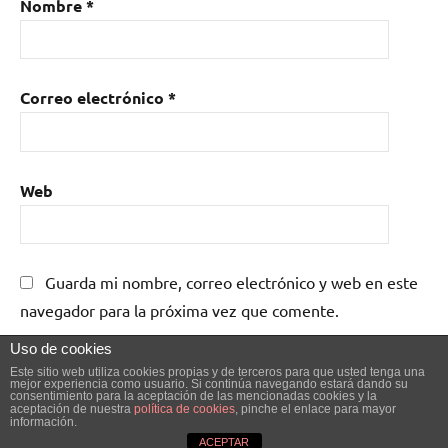
Nombre
*
Correo electrónico
*
Web
Guarda mi nombre, correo electrónico y web en este
navegador para la próxima vez que comente.
Uso de cookies
Este sitio web utiliza cookies propias y de terceros para que usted tenga una
mejor experiencia como usuario. Si continúa navegando estará dando su
consentimiento para la aceptación de las mencionadas cookies y la
aceptación de nuestra
política de cookies
, pinche el enlace para mayor
información.
Tema de WordPress: Dynamico de ThemeZee.
ACEPTAR