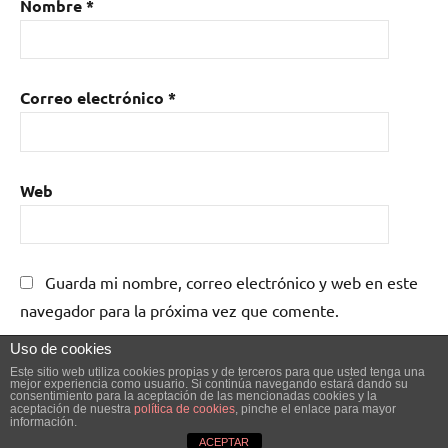
Nombre
*
Correo electrónico
*
Web
Guarda mi nombre, correo electrónico y web en este
navegador para la próxima vez que comente.
Uso de cookies
Este sitio web utiliza cookies propias y de terceros para que usted tenga una
mejor experiencia como usuario. Si continúa navegando estará dando su
consentimiento para la aceptación de las mencionadas cookies y la
aceptación de nuestra
política de cookies
, pinche el enlace para mayor
información.
Tema de WordPress: Dynamico de ThemeZee.
ACEPTAR