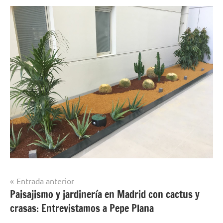
Navegación
Entrada anterior
Paisajismo y jardinería en Madrid con cactus y
de
crasas: Entrevistamos a Pepe Plana
entradas