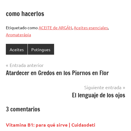
como hacerlos
Etiquetado como
ACEITE de ARGÁN
,
Aceites esenciales
,
Aromaterápia
Aceites
Potingues
Navegación
Entrada anterior
Atardecer en Gredos en los Piornos en Flor
de
entradas
Siguiente entrada
El lenguaje de los ojos
3 comentarios
Vitamina B1: para qué sirve | Cuidasdeti