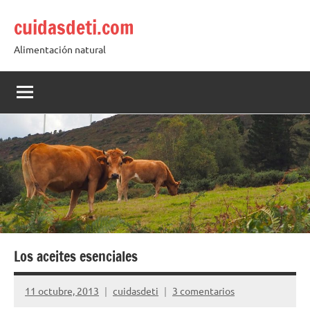
Saltar
cuidasdeti.com
al
contenido
Alimentación natural
Los aceites esenciales
11 octubre, 2013
cuidasdeti
3 comentarios