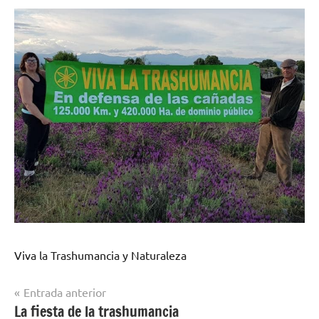
Viva la Trashumancia y Naturaleza
Navegación
Entrada anterior
La fiesta de la trashumancia
de