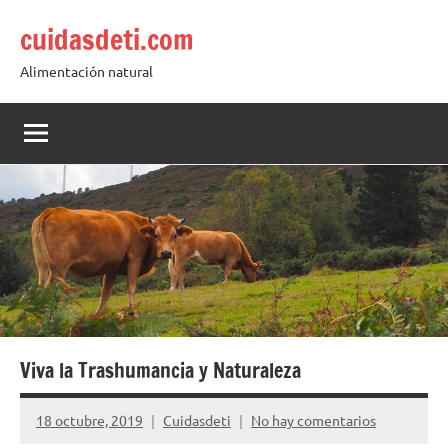
Saltar
cuidasdeti.com
al
contenido
Alimentación natural
Viva la Trashumancia y Naturaleza
18 octubre, 2019
Cuidasdeti
No hay comentarios