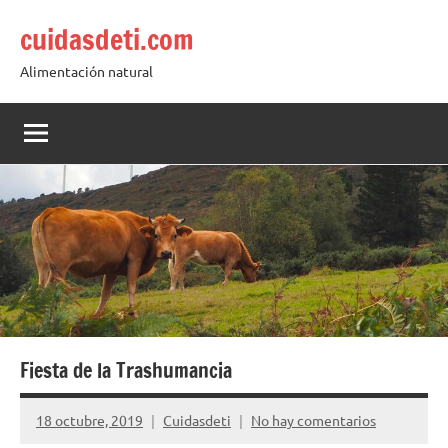
Saltar
cuidasdeti.com
al
contenido
Alimentación natural
Fiesta de la Trashumancia
18 octubre, 2019
Cuidasdeti
No hay comentarios