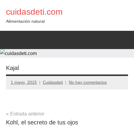
Saltar
cuidasdeti.com
al
contenido
Alimentación natural
Kajal
1 mayo, 2015
Cuidasdeti
No hay comentarios
Navegación
Entrada anterior
Kohl, el secreto de tus ojos
de