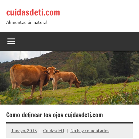
Saltar
cuidasdeti.com
al
contenido
Alimentación natural
Como delinear los ojos cuidasdeti.com
1 mayo, 2015
Cuidasdeti
No hay comentarios