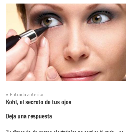
Navegación
Entrada anterior
Kohl, el secreto de tus ojos
de
entradas
Deja una respuesta
Tu dirección de correo electrónico no será publicada.
Los