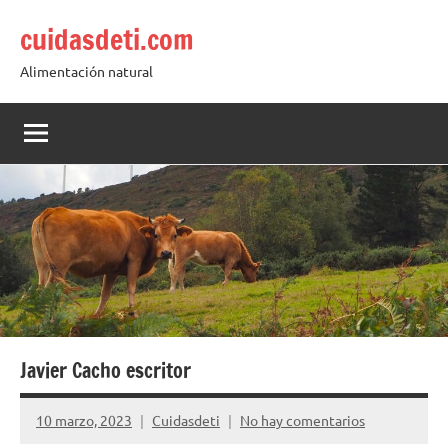
Saltar
cuidasdeti.com
al
contenido
Alimentación natural
Javier Cacho escritor
10 marzo, 2023
Cuidasdeti
No hay comentarios