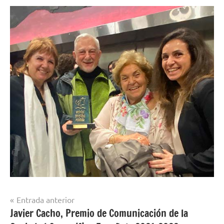
Navegación
Entrada anterior
Javier Cacho, Premio de Comunicación de la
de