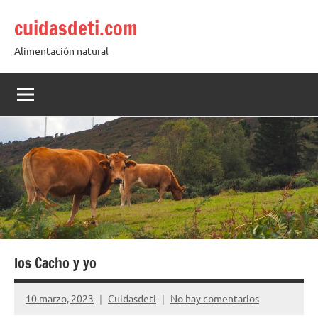
Saltar
cuidasdeti.com
al
contenido
Alimentación natural
los Cacho y yo
10 marzo, 2023
Cuidasdeti
No hay comentarios