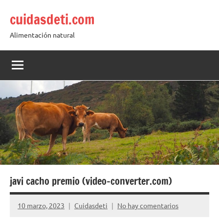
Saltar
cuidasdeti.com
al
contenido
Alimentación natural
javi cacho premio (video-converter.com)
10 marzo, 2023
Cuidasdeti
No hay comentarios