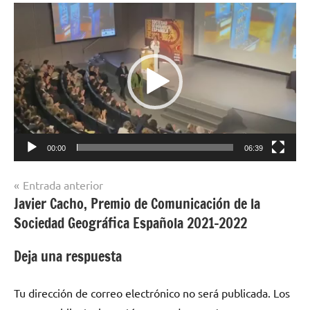
Reproductor
de
vídeo
00:00
06:39
Navegación
Entrada anterior
Javier Cacho, Premio de Comunicación de la
de
Sociedad Geográfica Española 2021-2022
entradas
Deja una respuesta
Tu dirección de correo electrónico no será publicada.
Los