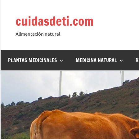
Saltar
al
cuidasdeti.com
contenido
Alimentación natural
PLANTAS MEDICINALES
MEDICINA NATURAL
R