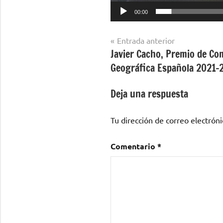
00:00
Navegación
Entrada anterior
Javier Cacho, Premio de Co
de
Geográfica Española 2021-
entradas
Deja una respuesta
Tu dirección de correo electróni
Comentario
*