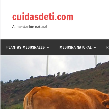
Saltar
al
cuidasdeti.com
contenido
Alimentación natural
PLANTAS MEDICINALES
MEDICINA NATURAL
R