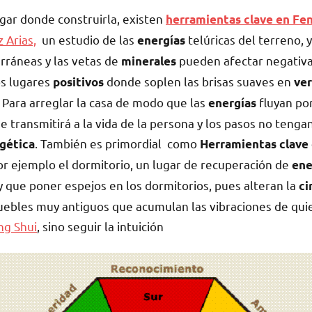
ugar donde construirla, existen
herramientas clave en Fe
z Arias,
un estudio de las
telúricas del terreno, y
energías
erráneas y las vetas de
pueden afectar negativ
minerales
os lugares
donde soplen las brisas suaves en
positivos
ver
. Para arreglar la casa de modo que las
fluyan por
energías
 transmitirá a la vida
de la persona y los pasos no tenga
. También es primordial como
rgética
Herramientas clave
por ejemplo el dormitorio, un lugar de recuperación de
ene
ay que poner espejos en los dormitorios, pues alteran la
ci
uebles muy antiguos que acumulan las vibraciones de qui
g Shui
, sino seguir la intuición