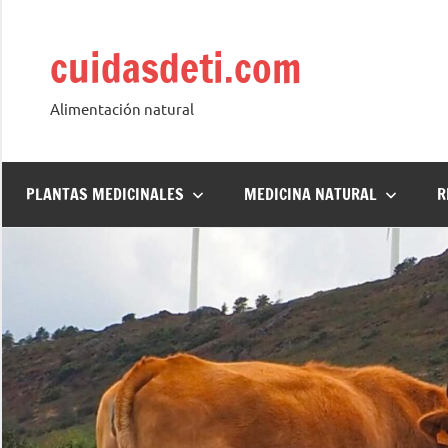
Saltar
al
cuidasdeti.com
contenido
Alimentación natural
PLANTAS MEDICINALES
MEDICINA NATURAL
R