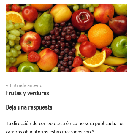
Navegación
Entrada anterior
Frutas y verduras
de
entradas
Deja una respuesta
Tu dirección de correo electrónico no será publicada.
Los
campos obligatorios están marcados con
*