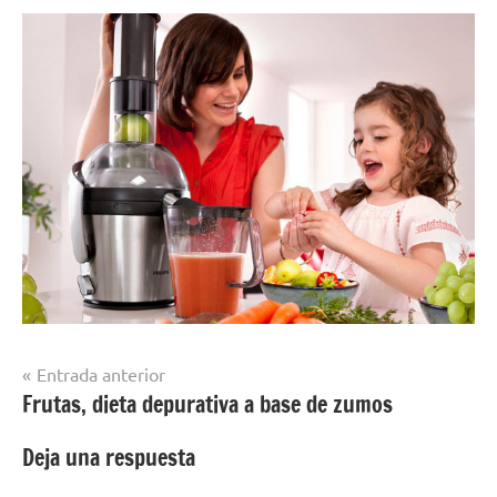
Navegación
Entrada anterior
Frutas, dieta depurativa a base de zumos
de
entradas
Deja una respuesta