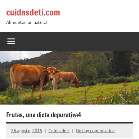
Saltar
cuidasdeti.com
al
contenido
Alimentación natural
Frutas, una dieta depurativa4
26 agosto, 2015
Cuidasdeti
No hay comentarios