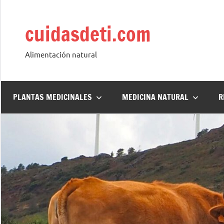
Saltar
al
cuidasdeti.com
contenido
Alimentación natural
PLANTAS MEDICINALES
MEDICINA NATURAL
R