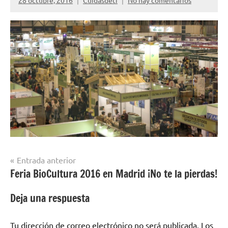
28 octubre, 2016
Cuidasdeti
No hay comentarios
Navegación
Entrada anterior
Feria BioCultura 2016 en Madrid ¡No te la pierdas!
de
entradas
Deja una respuesta
Tu dirección de correo electrónico no será publicada.
Los