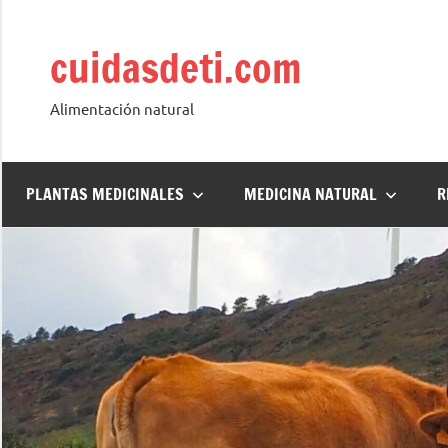
Saltar
al
cuidasdeti.com
contenido
Alimentación natural
PLANTAS MEDICINALES
MEDICINA NATURAL
R