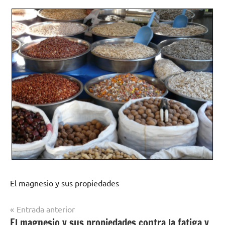
El magnesio y sus propiedades
Navegación
Entrada anterior
El magnesio y sus propiedades contra la fatiga y