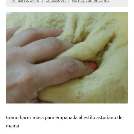
10 marzo, 2018
Cuidasdeti
No hay comentarios
Como hacer masa para empanada al estilo asturiano de
mamá