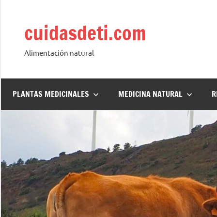
Saltar
al
cuidasdeti.com
contenido
Alimentación natural
PLANTAS MEDICINALES
MEDICINA NATURAL
R