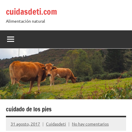
Saltar
cuidasdeti.com
al
contenido
Alimentación natural
cuidado de los pies
31 agosto, 2017
Cuidasdeti
No hay comentarios