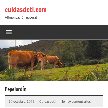
Saltar
cuidasdeti.com
al
contenido
Alimentación natural
PepeJardÍn
20 octubre, 2016
Cuidasdeti
No hay comentarios