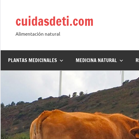
Saltar
al
cuidasdeti.com
contenido
Alimentación natural
PLANTAS MEDICINALES
MEDICINA NATURAL
R