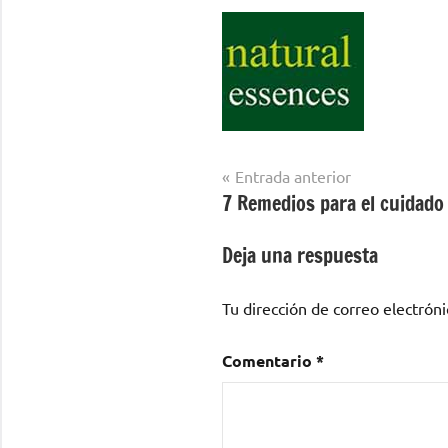
Navegación
Entrada anterior
7 Remedios para el cuidado 
de
entradas
Deja una respuesta
Tu dirección de correo electróni
Comentario
*