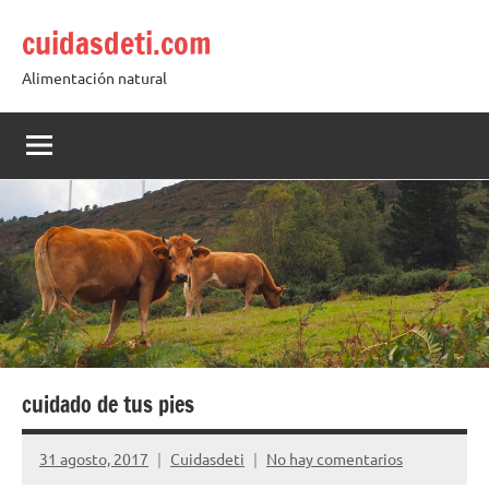
Saltar
cuidasdeti.com
al
contenido
Alimentación natural
cuidado de tus pies
31 agosto, 2017
Cuidasdeti
No hay comentarios