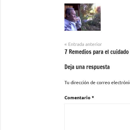
Navegación
Entrada anterior
7 Remedios para el cuidado 
de
entradas
Deja una respuesta
Tu dirección de correo electróni
Comentario
*