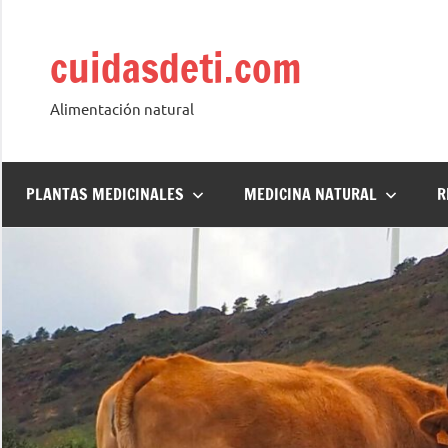
Saltar
al
cuidasdeti.com
contenido
Alimentación natural
PLANTAS MEDICINALES
MEDICINA NATURAL
R