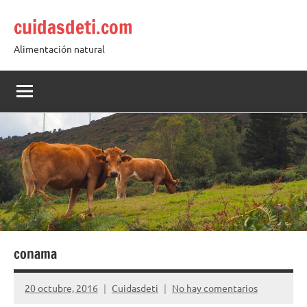
Saltar
cuidasdeti.com
al
contenido
Alimentación natural
conama
20 octubre, 2016
Cuidasdeti
No hay comentarios