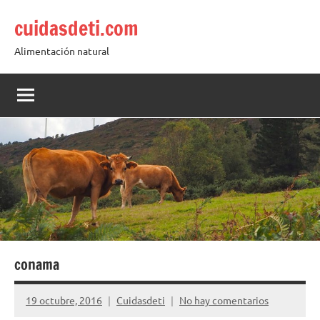
Saltar
cuidasdeti.com
al
contenido
Alimentación natural
conama
19 octubre, 2016
Cuidasdeti
No hay comentarios