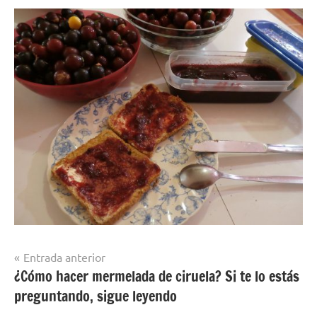
Navegación
Entrada anterior
¿Cómo hacer mermelada de ciruela? Si te lo estás
de
preguntando, sigue leyendo
entradas