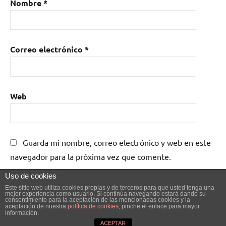
Nombre
*
Correo electrónico
*
Web
Guarda mi nombre, correo electrónico y web en este
navegador para la próxima vez que comente.
Uso de cookies
Este sitio web utiliza cookies propias y de terceros para que usted tenga una
mejor experiencia como usuario. Si continúa navegando estará dando su
consentimiento para la aceptación de las mencionadas cookies y la
aceptación de nuestra
política de cookies
, pinche el enlace para mayor
información.
Tema de WordPress: Dynamico de ThemeZee.
ACEPTAR