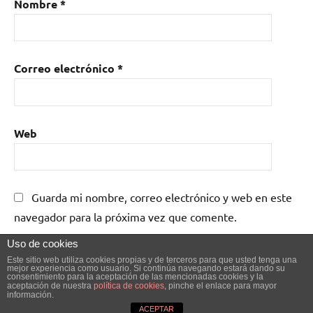
Nombre
*
Correo electrónico
*
Web
Guarda mi nombre, correo electrónico y web en este
navegador para la próxima vez que comente.
Uso de cookies
Este sitio web utiliza cookies propias y de terceros para que usted tenga una
mejor experiencia como usuario. Si continúa navegando estará dando su
consentimiento para la aceptación de las mencionadas cookies y la
aceptación de nuestra
política de cookies
, pinche el enlace para mayor
información.
Tema de WordPress: Dynamico de ThemeZee.
ACEPTAR