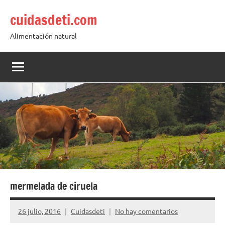
Saltar
cuidasdeti.com
al
contenido
Alimentación natural
mermelada de ciruela
26 julio, 2016
Cuidasdeti
No hay comentarios