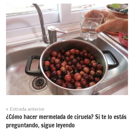
Navegación
Entrada anterior
¿Cómo hacer mermelada de ciruela? Si te lo estás
de
preguntando, sigue leyendo
entradas