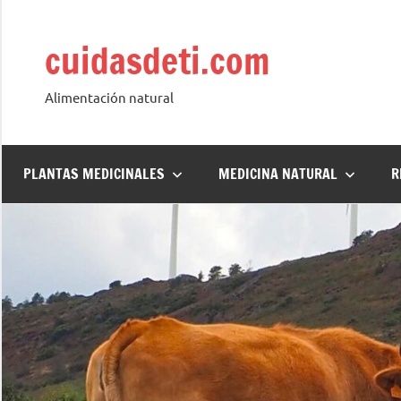
Saltar
al
cuidasdeti.com
contenido
Alimentación natural
PLANTAS MEDICINALES
MEDICINA NATURAL
R