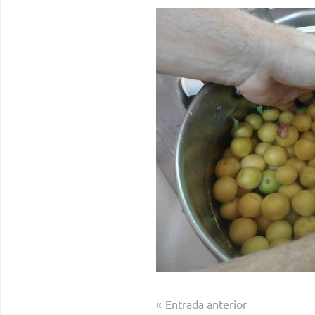
Navegación
Entrada anterior