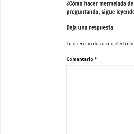
¿Cómo hacer mermelada de c
de
preguntando, sigue leyend
entradas
Deja una respuesta
Tu dirección de correo electróni
Comentario
*