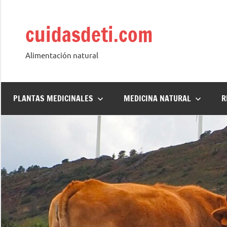
Saltar
al
cuidasdeti.com
contenido
Alimentación natural
PLANTAS MEDICINALES
MEDICINA NATURAL
R