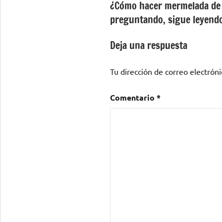
¿Cómo hacer mermelada de c
de
preguntando, sigue leyend
entradas
Deja una respuesta
Tu dirección de correo electróni
Comentario
*