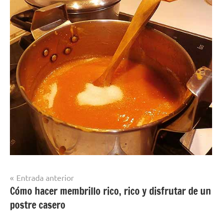
Navegación
Entrada anterior
Cómo hacer membrillo rico, rico y disfrutar de un
de
postre casero
entradas