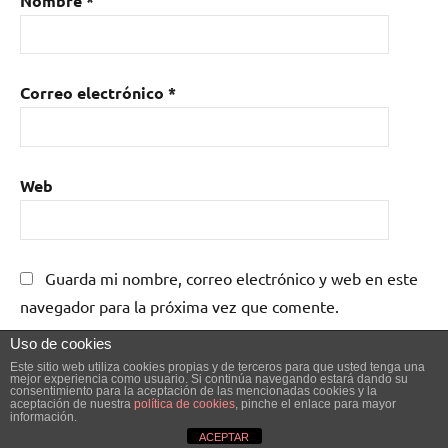
Nombre
*
Correo electrónico
*
Web
Guarda mi nombre, correo electrónico y web en este
navegador para la próxima vez que comente.
Uso de cookies
Este sitio web utiliza cookies propias y de terceros para que usted tenga una
mejor experiencia como usuario. Si continúa navegando estará dando su
consentimiento para la aceptación de las mencionadas cookies y la
aceptación de nuestra
política de cookies
, pinche el enlace para mayor
información.
Tema de WordPress: Dynamico de ThemeZee.
ACEPTAR