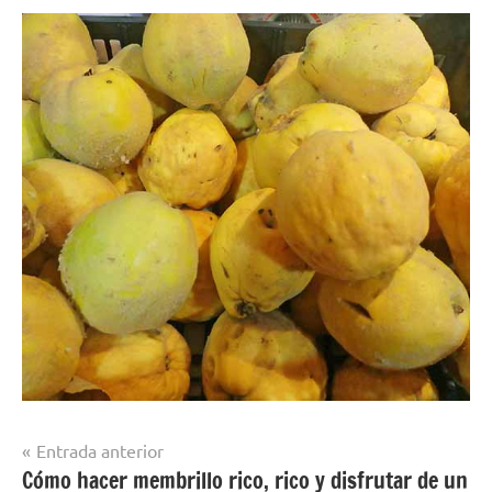
Navegación
Entrada anterior
Cómo hacer membrillo rico, rico y disfrutar de un
de