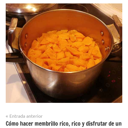
Navegación
Entrada anterior
Cómo hacer membrillo rico, rico y disfrutar de un
de