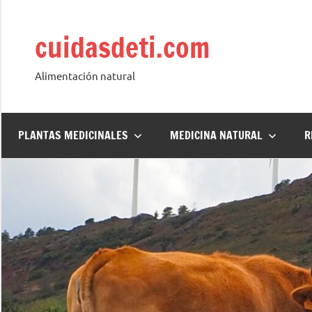
Saltar
al
cuidasdeti.com
contenido
Alimentación natural
PLANTAS MEDICINALES
MEDICINA NATURAL
R