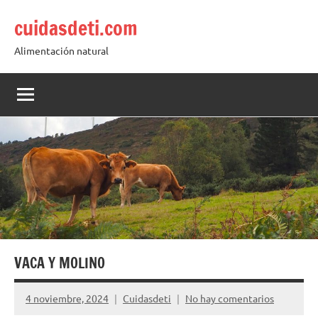
Saltar
cuidasdeti.com
al
contenido
Alimentación natural
VACA Y MOLINO
4 noviembre, 2024
Cuidasdeti
No hay comentarios