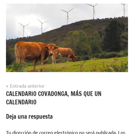
Navegación
Entrada anterior
CALENDARIO COVADONGA, MÁS QUE UN
de
CALENDARIO
entradas
Deja una respuesta
Tu dirección de correo electrónico no será publicada.
Los