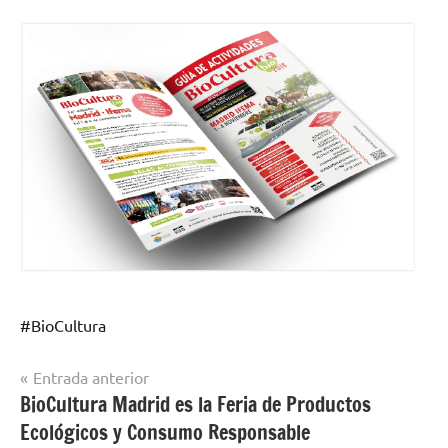
#BioCultura
Navegación
Entrada anterior
BioCultura Madrid es la Feria de Productos
de
Ecológicos y Consumo Responsable
entradas