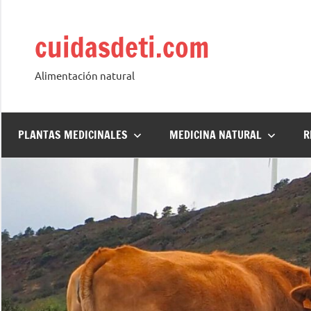
Saltar
al
cuidasdeti.com
contenido
Alimentación natural
PLANTAS MEDICINALES
MEDICINA NATURAL
R