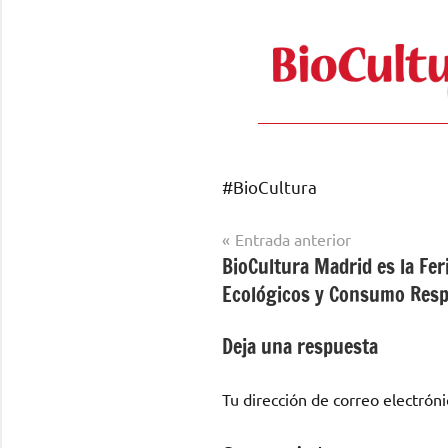
#BioCultura
Navegación
Entrada anterior
BioCultura Madrid es la Fer
de
Ecológicos y Consumo Res
entradas
Deja una respuesta
Tu dirección de correo electróni